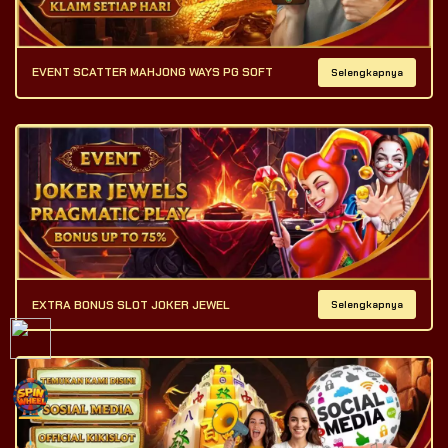
EVENT SCATTER MAHJONG WAYS PG SOFT
Selengkapnya
EXTRA BONUS SLOT JOKER JEWEL
Selengkapnya