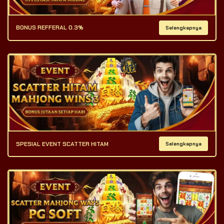
BONUS REFFERAL 0.3%
Selengkapnya
SPESIAL EVENT SCATTER HITAM
Selengkapnya