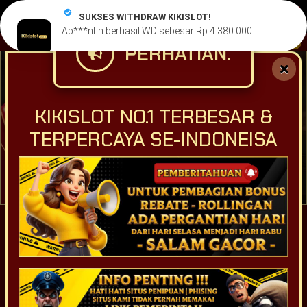
Daftar
Ab***ntin berhasil WD sebesar Rp 4.380.000
INFO PENTING : Untuk Semua Member KIK
PERHATIAN.
KIKISLOT NO.1 TERBESAR &
TERPERCAYA SE-INDONEISA
IDR
50,304,748,908
POPULAR
SLOT
LIVE GAME
CASINO